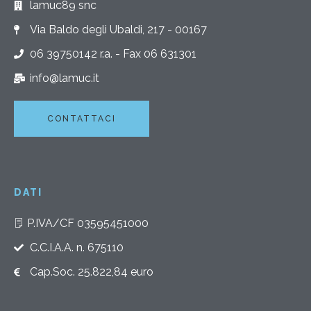
lamuc89 snc
Via Baldo degli Ubaldi, 217 - 00167
06 39750142 r.a. - Fax 06 631301
info@lamuc.it
CONTATTACI
DATI
P.IVA/CF 03595451000
C.C.I.A.A. n. 675110
Cap.Soc. 25.822,84 euro